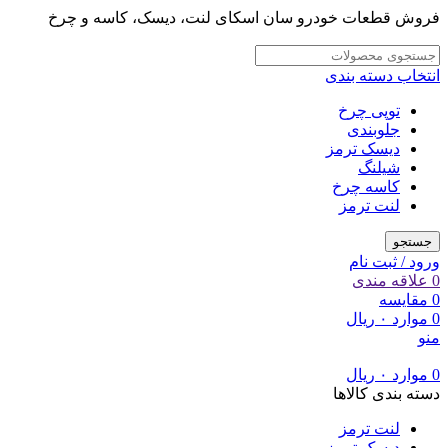
فروش قطعات خودرو سان اسکای لنت، دیسک، کاسه و چرخ
انتخاب دسته بندی
توپی چرخ
جلوبندی
دیسک ترمز
شیلنگ
کاسه چرخ
لنت ترمز
جستجو
ورود / ثبت نام
0
علاقه مندی
0
مقایسه
0
موارد
۰
ریال
منو
0
موارد
۰
ریال
دسته بندی کالاها
لنت ترمز
دیسک ترمز