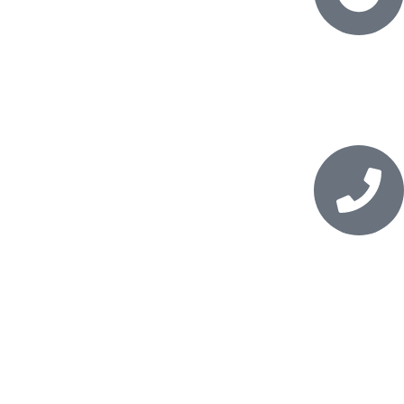
ساعت
روز های کاری ساعت 8 الی 17
شماره تماس
031-36141414_09911183316