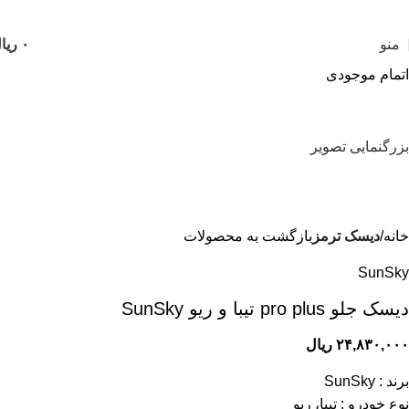
منو
۰
ریا
اتمام موجودی
بزرگنمایی تصویر
خانه
دیسک ترمز
بازگشت به محصولات
SunSky
ديسک جلو pro plus تيبا و ريو SunSky
۲۴,۸۳۰,۰۰۰
ریال
برند : SunSky
نوع خودرو : تیبا، ریو