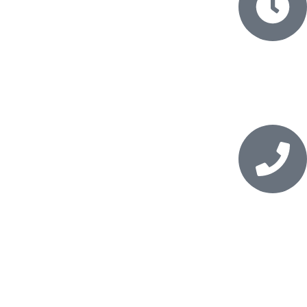
ساعت
روز های کاری ساعت 8 الی 17
شماره تماس
031-36141414_09911183316