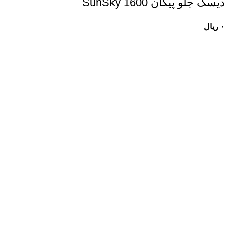
ديسک جلو پيکان 1600 SunSky
۰
ریال