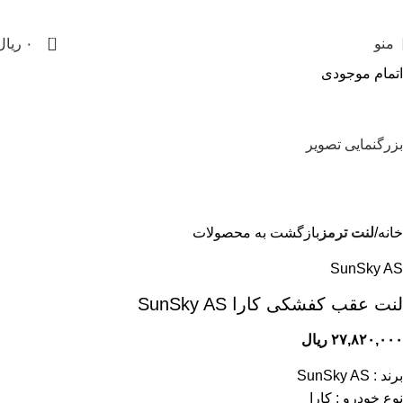
0
منو
۰
ریال
اتمام موجودی
بزرگنمایی تصویر
خانه
لنت ترمز
بازگشت به محصولات
SunSky AS
لنت عقب کفشکی کارا SunSky AS
۲۷,۸۲۰,۰۰۰
ریال
برند : SunSky AS
نوع خودرو : کارا