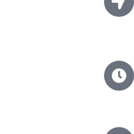
آدرس:
اصفهان، خیابان امام خمینی، خیابان بسیج، کوچه ۱۳۵، فرعی سوم
سمت چپ
ساعت
روز های کاری ساعت 8 الی 17