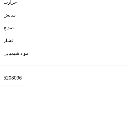
حرارت
,
سایش
,
ضدیخ
,
فشار
,
مواد شیمیایی
5208096