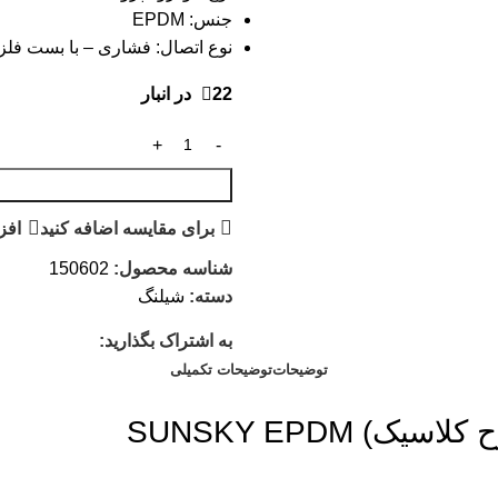
جنس: EPDM
نوع اتصال: فشاری – با بست فل
22 در انبار
برای مقایسه اضافه کنید
افز
شناسه محصول:
150602
دسته:
شیلنگ
به اشتراک بگذارید:
توضیحات
توضیحات تکمیلی