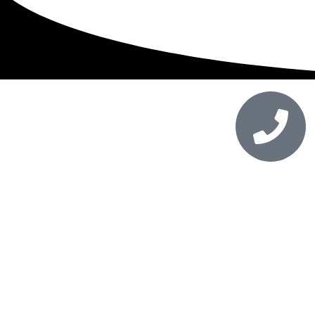
شماره تماس
031-36141414_09911183316