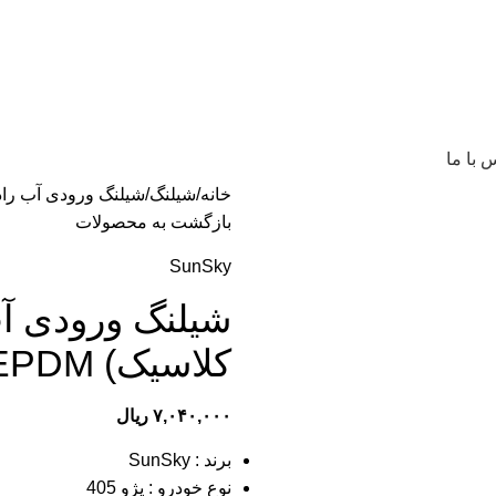
 با ما
خانه
شیلنگ
شیلنگ ورودی آب رادیاتور پژو 405 (طرح ک
بازگشت به محصولات
SunSky
کلاسیک) SUNSKY EPDM
۷,۰۴۰,۰۰۰
ریال
برند : SunSky
نوع خودرو : پژو 405