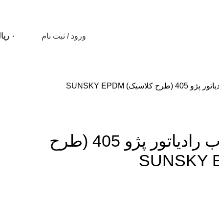
ورود / ثبت نام
۰
ریا
لاسیک) SUNSKY EPDM
شیلنگ ورودی آب رادیاتور پژو 405 (طرح