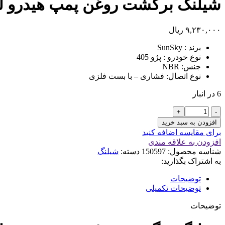
شیلنگ برگشت روغن پمپ هیدرو لیک فرمان 05
۹,۲۳۰,۰۰۰
ریال
برند : SunSky
نوع خودرو : پژو 405
جنس: NBR
نوع اتصال: فشاری – با بست فلزی
6 در انبار
شیلنگ
برگشت
افزودن به سبد خرید
روغن
برای مقایسه اضافه کنید
پمپ
افزودن به علاقه مندی
هیدرو
شناسه محصول:
150597
دسته:
شیلنگ
لیک
به اشتراک بگذارید:
فرمان
405
توضیحات
SUNSKY
توضیحات تکمیلی
NBR
عدد
توضیحات