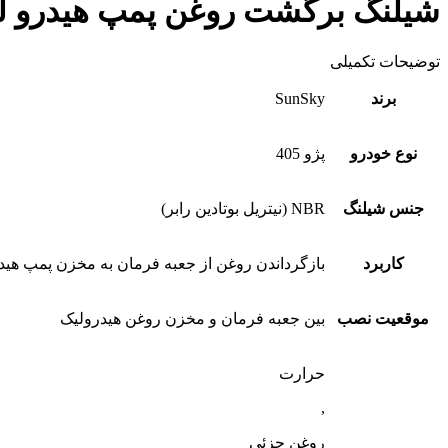
شیلنگ برگشت روغن پمپ هیدرو لیک فرمان 05
توضیحات تکمیلی
برند
SunSky
نوع خودرو
پژو 405
جنس شیلنگ
NBR (نیتریل بوتادین رابر)
کاربرد
بازگرداندن روغن از جعبه فرمان به مخزن پمپ هید
موقعیت نصب
بین جعبه فرمان و مخزن روغن هیدرولیک
حرارت
,
روغن جزئی