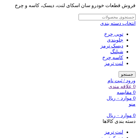
فروش قطعات خودرو سان اسکای لنت، دیسک، کاسه و چرخ
انتخاب دسته بندی
توپی چرخ
جلوبندی
دیسک ترمز
شیلنگ
کاسه چرخ
لنت ترمز
جستجو
ورود / ثبت نام
0
علاقه مندی
0
مقایسه
0
موارد
۰
ریال
منو
0
موارد
۰
ریال
دسته بندی کالاها
لنت ترمز
دیسک ترمز