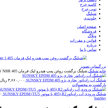
کاسه چرخ
توپی چرخ
شیلنگ
جلوبندی
صفحه اصلی
فروشگاه
وبلاگ
قوانین و مقررات
درباره
تماس با ما
بزرگنمایی تصویر
خانه
شیلنگ
شیلنگ برگشت روغن پمپ هیدرو لیک فرمان 405 SUNSKY NBR
شیلنگ آب رادیاتور بخاری پژو 405 SUNSKY EPDM
۳,۶۶۰,۰۰۰
ریال
بازگشت به محصولات
شیلنگ ورودی آب رادیاتورR2 (405 با موتور TU5) SUNSKY EPDM
۰۰
SunSky