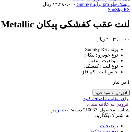
ديسک جلو pro پرايد SunSky
۱۴,۲۸۰,۰۰۰
ریال
SunSky RS
لنت عقب کفشکی پيکان SunSky RS Low Metallic
۲۰,۴۹۰,۰۰۰
ریال
برند : SunSky RS
نوع خودرو : پیکان
موقعیت : عقب
نوع لنت : کفشکی
جنس لنت : کم فلز
1 در انبار
لنت
افزودن به سبد خرید
عقب
برای مقایسه اضافه کنید
کفشکی
افزودن به علاقه مندی
پيکان
شناسه محصول:
210037
دسته:
لنت ترمز
SunSky
به اشتراک بگذارید:
RS
Low
توضیحات
Metallic
توضیحات تکمیلی