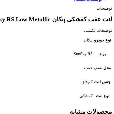
عدد
توضیحات
لنت عقب کفشکی پيکان SunSky RS Low Metallic
توضیحات تکمیلی
نوع خودرو
پیکان
برند
SunSky RS
محل نصب
عقب
جنس لنت
کم‌فلز
نوع لنت
کفشکی
محصولات مشابه