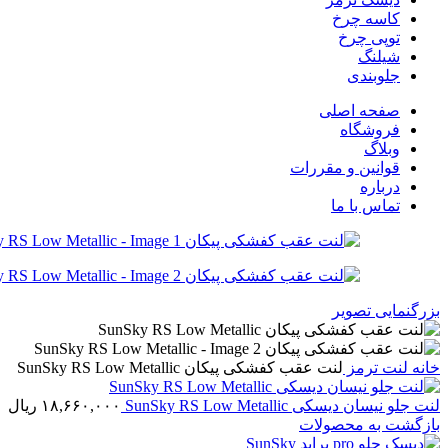
کاسه چرخ
توپی چرخ
شیلنگ
جلوبندی
صفحه اصلی
فروشگاه
وبلاگ
قوانین و مقررات
درباره
تماس با ما
بزرگنمایی تصویر
خانه
لنت ترمز
لنت عقب کفشکی پيکان SunSky RS Low Metallic
لنت جلو نيسان دیسکی SunSky RS Low Metallic
۱۸,۶۶۰,۰۰۰
ریال
بازگشت به محصولات