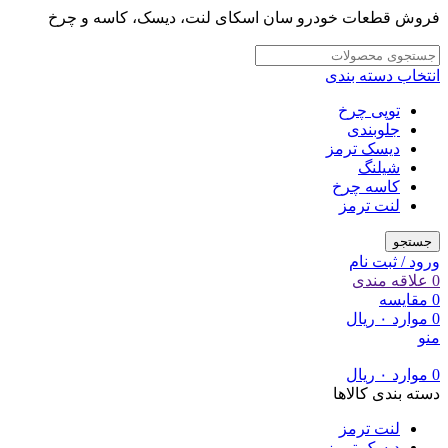
فروش قطعات خودرو سان اسکای لنت، دیسک، کاسه و چرخ
انتخاب دسته بندی
توپی چرخ
جلوبندی
دیسک ترمز
شیلنگ
کاسه چرخ
لنت ترمز
جستجو
ورود / ثبت نام
0
علاقه مندی
0
مقایسه
0
موارد
۰
ریال
منو
0
موارد
۰
ریال
دسته بندی کالاها
لنت ترمز
دیسک ترمز