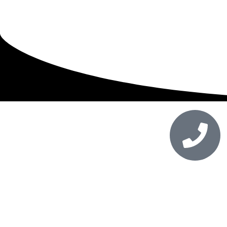
شماره تماس
031-36141414_09911183316