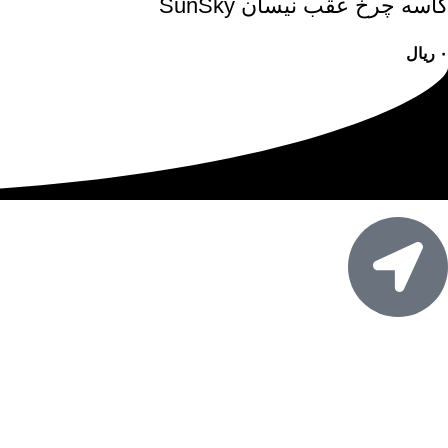
کاسه چرخ عقب نيسان SunSky
۰
ریال
آدرس:
اصفهان، خیابان امام خمینی، خیابان بسیج، کوچه ۱۳۵، فرعی سوم
سمت چپ