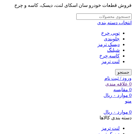
فروش قطعات خودرو سان اسکای لنت، دیسک، کاسه و چرخ
انتخاب دسته بندی
توپی چرخ
جلوبندی
دیسک ترمز
شیلنگ
کاسه چرخ
لنت ترمز
جستجو
ورود / ثبت نام
0
علاقه مندی
0
مقایسه
0
موارد
۰
ریال
منو
0
موارد
۰
ریال
دسته بندی کالاها
لنت ترمز
دیسک ترمز