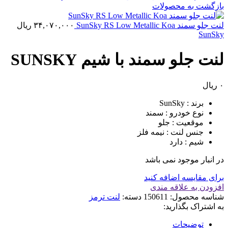
بازگشت به محصولات
لنت جلو سمند SunSky RS Low Metallic Koa
۳۴,۰۷۰,۰۰۰
ریال
SunSky
لنت جلو سمند با شيم SUNSKY
۰
ریال
برند : SunSky
نوع خودرو : سمند
موقعیت : جلو
جنس لنت : نیمه فلز
شیم : دارد
در انبار موجود نمی باشد
برای مقایسه اضافه کنید
افزودن به علاقه مندی
شناسه محصول:
150611
دسته:
لنت ترمز
به اشتراک بگذارید:
توضیحات