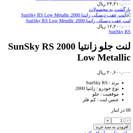
۲۴,۲۱۰,۰۰۰
ریال
بازگشت به محصولات
لنت عقب دیسکی زانتيا 2000 SunSky RS Low Metallic
۱۲,۲۰۰,۰۰۰
ریال
SunSky RS
لنت جلو زانتيا 2000 SunSky RS
Low Metallic
۲۰,۶۰۰,۰۰۰
ریال
برند : SunSky RS
نوع خودرو : زانتیا 2000
موقعیت : جلو
جنس لنت : کم فلز
68 در انبار
لنت
جلو
افزودن به سبد خرید
زانتيا
برای مقایسه اضافه کنید