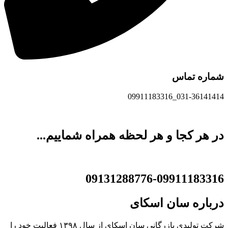
شماره تماس
031-36141414_09911183316
در هر کجا و هر لحظه همراه شماییم...
09131288776-09911183316
درباره
سان اسکای
شرکت تولیدی بازرگانی سان اسکای از سال ۱۳۹۸ فعالیت خود را