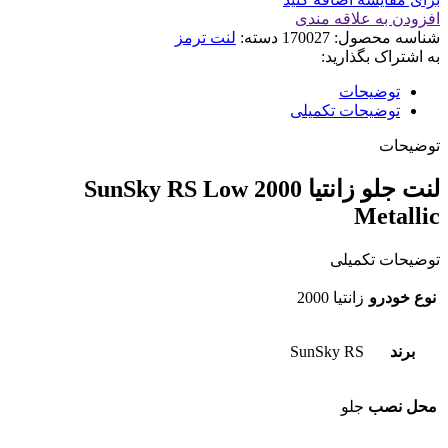
2000
افزودن به علاقه مندی
SunSky
شناسه محصول:
170027
دسته:
لنت ترمز
RS
به اشتراک بگذارید:
Low
Metallic
توضیحات
عدد
توضیحات تکمیلی
توضیحات
لنت جلو زانتيا 2000 SunSky RS Low
Metallic
توضیحات تکمیلی
نوع خودرو
زانتیا 2000
برند
SunSky RS
محل نصب
جلو