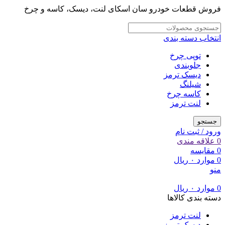
فروش قطعات خودرو سان اسکای لنت، دیسک، کاسه و چرخ
انتخاب دسته بندی
توپی چرخ
جلوبندی
دیسک ترمز
شیلنگ
کاسه چرخ
لنت ترمز
جستجو
ورود / ثبت نام
0
علاقه مندی
0
مقایسه
0
موارد
۰
ریال
منو
0
موارد
۰
ریال
دسته بندی کالاها
لنت ترمز
دیسک ترمز